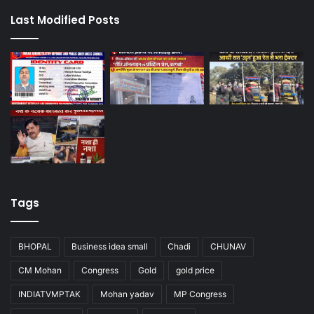
Last Modified Posts
Tags
BHOPAL
Business idea small
Chadi
CHUNAV
CM Mohan
Congress
Gold
gold price
INDIATVMPTAK
Mohan yadav
MP Congress