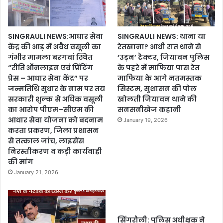
SINGRAULI NEWS:आधार सेवा
SINGRAULI NEWS: थाना या
केंद्र की आड़ में अवैध वसूली का
रेतखाना? आधी रात थाने से
गंभीर मामला बरगवां स्थित
‘उड़न’ ट्रैक्टर, जियावन पुलिस
“रीति ऑनलाइन एवं प्रिंटिंग
के पहरे में माफिया पास रेत
प्रेस – आधार सेवा केंद्र” पर
माफिया के आगे नतमस्तक
जन्मतिथि सुधार के नाम पर तय
सिस्टम, सुशासन की पोल
सरकारी शुल्क से अधिक वसूली
खोलती जियावन थाने की
का आरोप पीएम–सीएम की
सनसनीखेज कहानी
आधार सेवा योजना को बदनाम
January 19, 2026
करता प्रकरण, जिला प्रशासन
से तत्काल जांच, लाइसेंस
निरस्तीकरण व कड़ी कार्यवाही
की मांग
January 21, 2026
सिंगरौली: पुलिस अधीक्षक ने