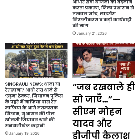
आधार सेवा योजना को बदनाम
करता प्रकरण, जिला प्रशासन से
तत्काल जांच, लाइसेंस
निरस्तीकरण व कड़ी कार्यवाही
की मांग
January 21, 2026
SINGRAULI NEWS: थाना या
“जब रखवाले ही
रेतखाना? आधी रात थाने से
‘उड़न’ ट्रैक्टर, जियावन पुलिस
सो जाएँ…”—
के पहरे में माफिया पास रेत
माफिया के आगे नतमस्तक
सीएम मोहन
सिस्टम, सुशासन की पोल
खोलती जियावन थाने की
यादव और
सनसनीखेज कहानी
डीजीपी कैलाश
January 19, 2026