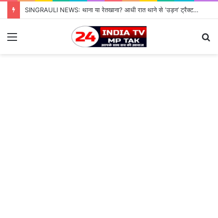
SINGRAULI NEWS: थाना या रेतखाना? आधी रात थाने से ‘उड़न’ ट्रैक्टर, जियावन पुलिस के पहरे में माफिया पास रेत माफिया के आगे नतमस्तक सिस्टम, सुशासन की पोल खोलती जियावन थाने की सनसनीखेज कहानी
Menu
S
fo