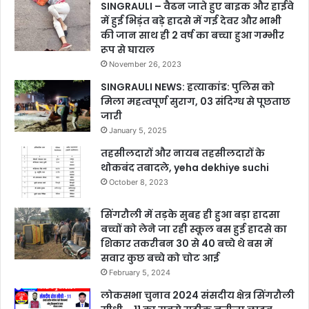
SINGRAULI – वैढन जाते हुए बाइक और हाईवे
में हुई भिड़ंत बड़े हादसे में गई देवर और भाभी
की जान साथ ही 2 वर्ष का बच्चा हुआ गम्भीर
रूप से घायल
November 26, 2023
SINGRAULI NEWS: हत्याकांड: पुलिस को
मिला महत्वपूर्ण सुराग, 03 संदिग्ध से पूछताछ
जारी
January 5, 2025
तहसीलदारों और नायब तहसीलदारों के
थोकबंद तबादले, yeha dekhiye suchi
October 8, 2023
सिंगरौली में तड़के सुबह ही हुआ बड़ा हादसा
बच्चों को लेने जा रही स्कूल बस हुई हादसे का
शिकार तकरीबन 30 से 40 बच्चे थे बस में
सवार कुछ बच्चे को चोट आई
February 5, 2024
लोकसभा चुनाव 2024 संसदीय क्षेत्र सिंगरौली