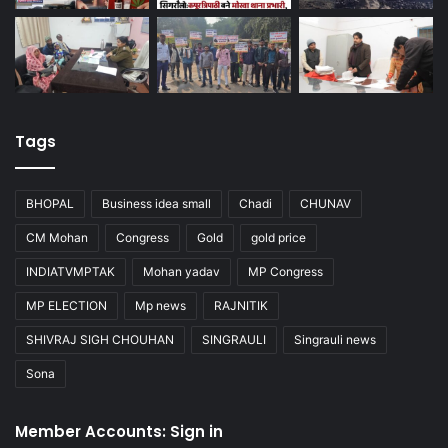
Tags
BHOPAL
Business idea small
Chadi
CHUNAV
CM Mohan
Congress
Gold
gold price
INDIATVMPTAK
Mohan yadav
MP Congress
MP ELECTION
Mp news
RAJNITIK
SHIVRAJ SIGH CHOUHAN
SINGRAULI
Singrauli news
Sona
Member Accounts: Sign in