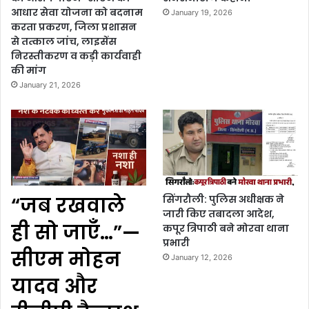
आधार सेवा योजना को बदनाम
January 19, 2026
करता प्रकरण, जिला प्रशासन
से तत्काल जांच, लाइसेंस
निरस्तीकरण व कड़ी कार्यवाही
की मांग
January 21, 2026
“जब रखवाले
सिंगरौली: पुलिस अधीक्षक ने
जारी किए तबादला आदेश,
ही सो जाएँ…”—
कपूर त्रिपाठी बने मोरवा थाना
प्रभारी
सीएम मोहन
January 12, 2026
यादव और