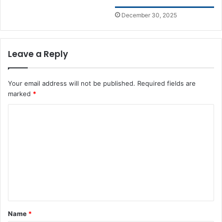
December 30, 2025
Leave a Reply
Your email address will not be published.
Required fields are
marked
*
C
o
m
m
e
n
t
Name
*
*