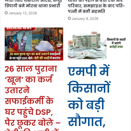
जारी किए तबादला आदेश, कपूर
थाना की पहल से बचा एक और
त्रिपाठी बने मोरवा थाना प्रभारी
परिवार, समझाइश के बाद पति-
पत्नी में बनी सहमति
January 12, 2026
January 9, 2026
26 साल पुराना
एमपी में
‘खून’ का कर्ज
किसानों
उतारने
सफाईकर्मी के
को बड़ी
घर पहुंचे DSP,
सौगात,
पैर छूकर बोले –