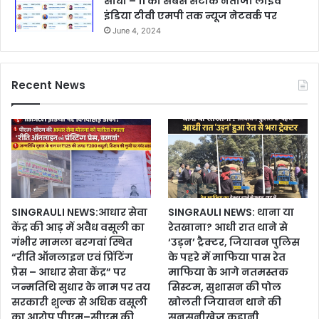
सीधी – 11 का सबसे सटीक नतीजा लाइव
इंडिया टीवी एमपी तक न्यूज नेटवर्क पर
June 4, 2024
Recent News
SINGRAULI NEWS:आधार सेवा
SINGRAULI NEWS: थाना या
केंद्र की आड़ में अवैध वसूली का
रेतखाना? आधी रात थाने से
गंभीर मामला बरगवां स्थित
‘उड़न’ ट्रैक्टर, जियावन पुलिस
“रीति ऑनलाइन एवं प्रिंटिंग
के पहरे में माफिया पास रेत
प्रेस – आधार सेवा केंद्र” पर
माफिया के आगे नतमस्तक
जन्मतिथि सुधार के नाम पर तय
सिस्टम, सुशासन की पोल
सरकारी शुल्क से अधिक वसूली
खोलती जियावन थाने की
का आरोप पीएम–सीएम की
सनसनीखेज कहानी