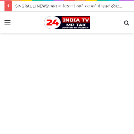
SINGRAULI NEWS: थाना या रेतखाना? आधी रात थाने से ‘उड़न’ ट्रैक्टर, जियावन पुलिस के पहरे में माफिया पास रेत माफिया के आगे नतमस्तक सिस्टम, सुशासन की पोल खोलती जियावन थाने की सनसनीखेज कहानी
Menu
S
fo