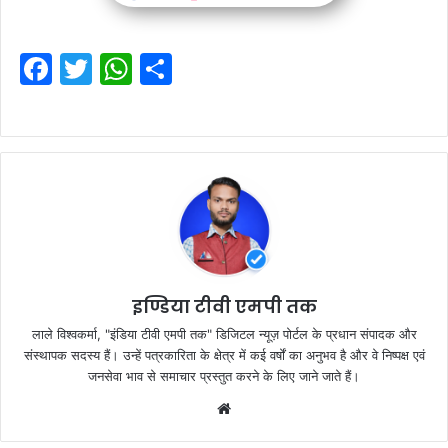
F
T
W
S
a
w
h
h
c
itt
at
ar
e
er
s
e
b
A
o
p
o
p
k
इण्डिया टीवी एमपी तक
लाले विश्वकर्मा, "इंडिया टीवी एमपी तक" डिजिटल न्यूज़ पोर्टल के प्रधान संपादक और
संस्थापक सदस्य हैं। उन्हें पत्रकारिता के क्षेत्र में कई वर्षों का अनुभव है और वे निष्पक्ष एवं
जनसेवा भाव से समाचार प्रस्तुत करने के लिए जाने जाते हैं।
Website