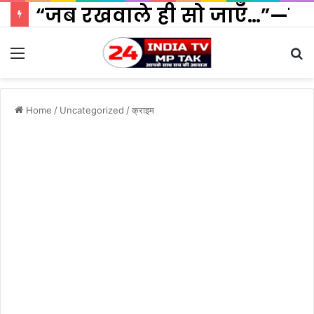
“जब रखवाले ही सो जाएँ…”—सी
Menu
S
fo
Home
/
Uncategorized
/
क्राइम