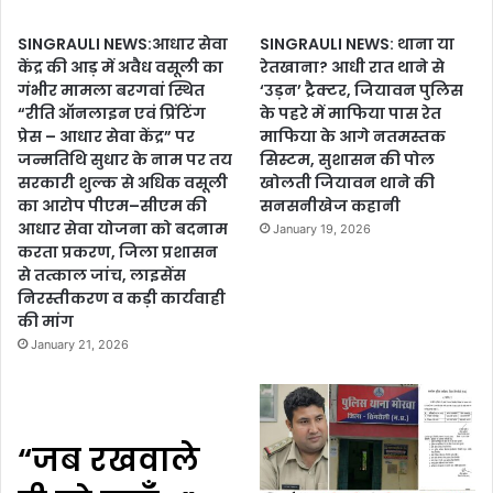
SINGRAULI NEWS:आधार सेवा
SINGRAULI NEWS: थाना या
केंद्र की आड़ में अवैध वसूली का
रेतखाना? आधी रात थाने से
गंभीर मामला बरगवां स्थित
‘उड़न’ ट्रैक्टर, जियावन पुलिस
“रीति ऑनलाइन एवं प्रिंटिंग
के पहरे में माफिया पास रेत
प्रेस – आधार सेवा केंद्र” पर
माफिया के आगे नतमस्तक
जन्मतिथि सुधार के नाम पर तय
सिस्टम, सुशासन की पोल
सरकारी शुल्क से अधिक वसूली
खोलती जियावन थाने की
का आरोप पीएम–सीएम की
सनसनीखेज कहानी
आधार सेवा योजना को बदनाम
January 19, 2026
करता प्रकरण, जिला प्रशासन
से तत्काल जांच, लाइसेंस
निरस्तीकरण व कड़ी कार्यवाही
की मांग
January 21, 2026
“जब रखवाले