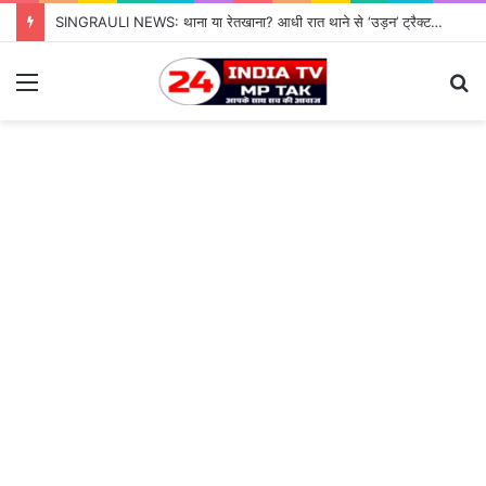
SINGRAULI NEWS: थाना या रेतखाना? आधी रात थाने से ‘उड़न’ ट्रैक्टर, जियावन पुलिस के पहरे में माफिया पास रेत माफिया के आगे नतमस्तक सिस्टम, सुशासन की पोल खोलती जियावन थाने की सनसनीखेज कहानी
Menu
S
fo