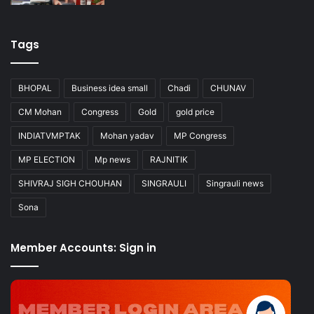
Tags
BHOPAL
Business idea small
Chadi
CHUNAV
CM Mohan
Congress
Gold
gold price
INDIATVMPTAK
Mohan yadav
MP Congress
MP ELECTION
Mp news
RAJNITIK
SHIVRAJ SIGH CHOUHAN
SINGRAULI
Singrauli news
Sona
Member Accounts: Sign in