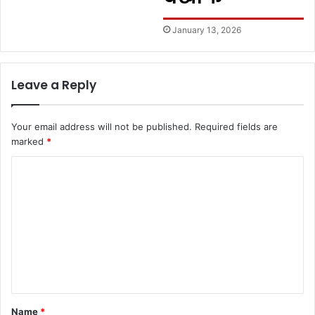
January 13, 2026
Leave a Reply
Your email address will not be published.
Required fields are
marked
*
C
o
m
m
e
n
t
Name
*
*