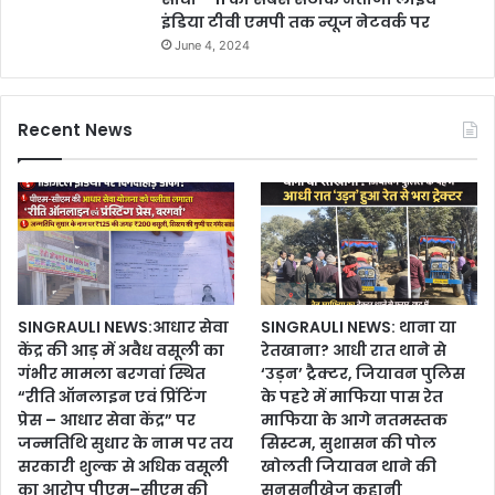
इंडिया टीवी एमपी तक न्यूज नेटवर्क पर
June 4, 2024
Recent News
SINGRAULI NEWS:आधार सेवा
SINGRAULI NEWS: थाना या
केंद्र की आड़ में अवैध वसूली का
रेतखाना? आधी रात थाने से
गंभीर मामला बरगवां स्थित
‘उड़न’ ट्रैक्टर, जियावन पुलिस
“रीति ऑनलाइन एवं प्रिंटिंग
के पहरे में माफिया पास रेत
प्रेस – आधार सेवा केंद्र” पर
माफिया के आगे नतमस्तक
जन्मतिथि सुधार के नाम पर तय
सिस्टम, सुशासन की पोल
सरकारी शुल्क से अधिक वसूली
खोलती जियावन थाने की
का आरोप पीएम–सीएम की
सनसनीखेज कहानी