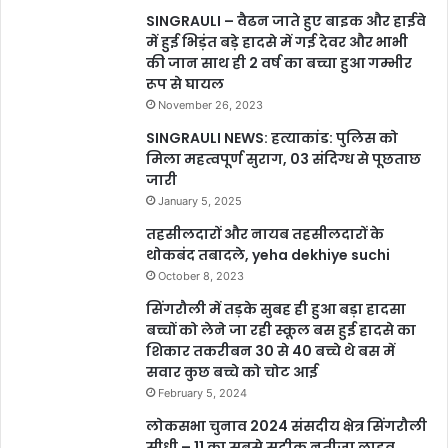
SINGRAULI – वैढन जाते हुए बाइक और हाईवे
में हुई भिड़ंत बड़े हादसे में गई देवर और भाभी
की जान साथ ही 2 वर्ष का बच्चा हुआ गम्भीर
रूप से घायल
November 26, 2023
SINGRAULI NEWS: हत्याकांड: पुलिस को
मिला महत्वपूर्ण सुराग, 03 संदिग्ध से पूछताछ
जारी
January 5, 2025
तहसीलदारों और नायब तहसीलदारों के
थोकबंद तबादले, yeha dekhiye suchi
October 8, 2023
सिंगरौली में तड़के सुबह ही हुआ बड़ा हादसा
बच्चों को लेने जा रही स्कूल बस हुई हादसे का
शिकार तकरीबन 30 से 40 बच्चे थे बस में
सवार कुछ बच्चे को चोट आई
February 5, 2024
लोकसभा चुनाव 2024 संसदीय क्षेत्र सिंगरौली
सीधी – 11 का सबसे सटीक नतीजा लाइव