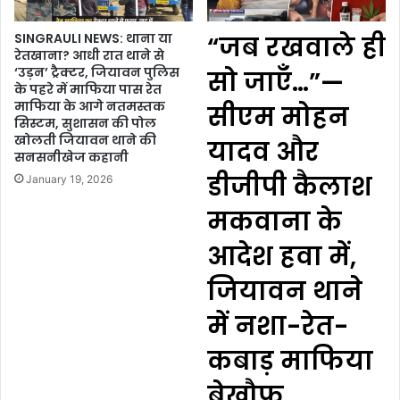
SINGRAULI NEWS: थाना या
“जब रखवाले ही
रेतखाना? आधी रात थाने से
‘उड़न’ ट्रैक्टर, जियावन पुलिस
सो जाएँ…”—
के पहरे में माफिया पास रेत
माफिया के आगे नतमस्तक
सीएम मोहन
सिस्टम, सुशासन की पोल
खोलती जियावन थाने की
यादव और
सनसनीखेज कहानी
डीजीपी कैलाश
January 19, 2026
मकवाना के
आदेश हवा में,
जियावन थाने
में नशा-रेत-
कबाड़ माफिया
बेखौफ