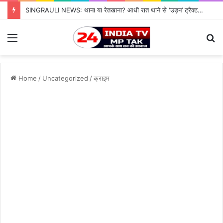
SINGRAULI NEWS: थाना या रेतखाना? आधी रात थाने से ‘उड़न’ ट्रैक्टर, जियावन पुलिस के पहरे में माफिया पास रेत माफिया के आगे नतमस्तक सिस्टम, सुशासन की पोल खोलती जियावन थाने की सनसनीखेज कहानी
Menu
S
fo
Home
/
Uncategorized
/
क्राइम