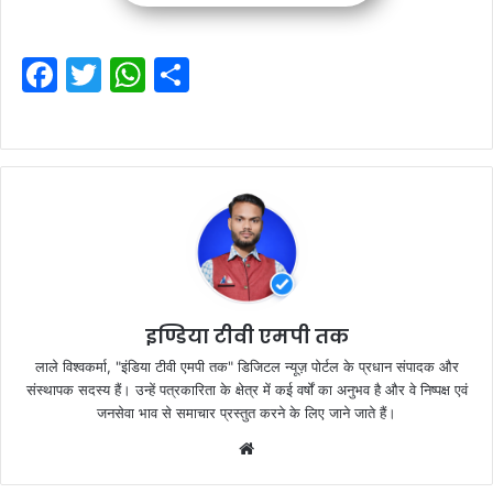
F
T
W
S
a
w
h
h
c
itt
at
ar
e
er
s
e
b
A
o
p
o
p
k
इण्डिया टीवी एमपी तक
लाले विश्वकर्मा, "इंडिया टीवी एमपी तक" डिजिटल न्यूज़ पोर्टल के प्रधान संपादक और
संस्थापक सदस्य हैं। उन्हें पत्रकारिता के क्षेत्र में कई वर्षों का अनुभव है और वे निष्पक्ष एवं
जनसेवा भाव से समाचार प्रस्तुत करने के लिए जाने जाते हैं।
Website