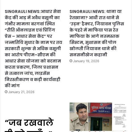
SINGRAULI NEWS:आधार सेवा
SINGRAULI NEWS: थाना या
केंद्र की आड़ में अवैध वसूली का
रेतखाना? आधी रात थाने से
गंभीर मामला बरगवां स्थित
‘उड़न’ ट्रैक्टर, जियावन पुलिस
“रीति ऑनलाइन एवं प्रिंटिंग
के पहरे में माफिया पास रेत
प्रेस – आधार सेवा केंद्र” पर
माफिया के आगे नतमस्तक
जन्मतिथि सुधार के नाम पर तय
सिस्टम, सुशासन की पोल
सरकारी शुल्क से अधिक वसूली
खोलती जियावन थाने की
का आरोप पीएम–सीएम की
सनसनीखेज कहानी
आधार सेवा योजना को बदनाम
January 19, 2026
करता प्रकरण, जिला प्रशासन
से तत्काल जांच, लाइसेंस
निरस्तीकरण व कड़ी कार्यवाही
की मांग
January 21, 2026
“जब रखवाले