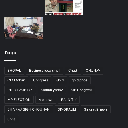
Tags
BHOPAL
Business idea small
Chadi
CHUNAV
CM Mohan
Congress
Gold
gold price
INDIATVMPTAK
Mohan yadav
MP Congress
MP ELECTION
Mp news
RAJNITIK
SHIVRAJ SIGH CHOUHAN
SINGRAULI
Singrauli news
Sona