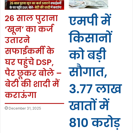
26 साल पुराना
एमपी में
‘खून’ का कर्ज
किसानों
उतारने
सफाईकर्मी के
को बड़ी
घर पहुंचे DSP,
सौगात,
पैर छूकर बोले –
बेटी की शादी मैं
3.77 लाख
कराऊंगा
खातों में
December 31, 2025
810 करोड़