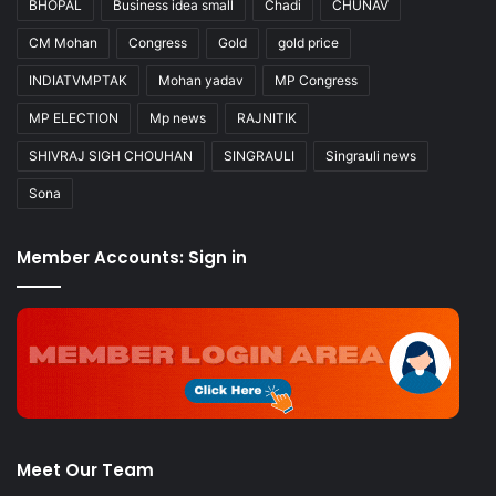
BHOPAL
Business idea small
Chadi
CHUNAV
CM Mohan
Congress
Gold
gold price
INDIATVMPTAK
Mohan yadav
MP Congress
MP ELECTION
Mp news
RAJNITIK
SHIVRAJ SIGH CHOUHAN
SINGRAULI
Singrauli news
Sona
Member Accounts: Sign in
Meet Our Team