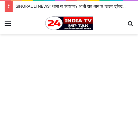
SINGRAULI NEWS: थाना या रेतखाना? आधी रात थाने से ‘उड़न’ ट्रैक्टर, जियावन पुलिस के पहरे में माफिया पास रेत माफिया के आगे नतमस्तक सिस्टम, सुशासन की पोल खोलती जियावन थाने की सनसनीखेज कहानी
Menu
S
fo