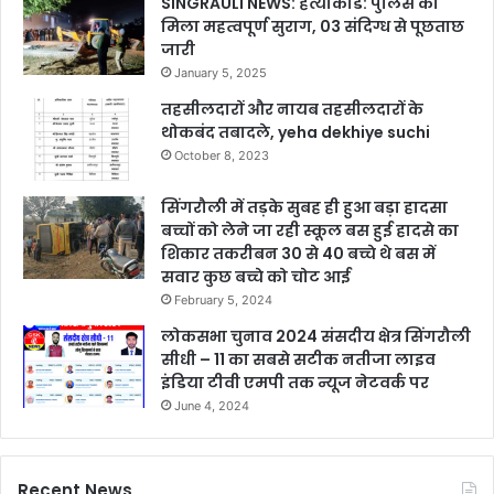
SINGRAULI NEWS: हत्याकांड: पुलिस को
मिला महत्वपूर्ण सुराग, 03 संदिग्ध से पूछताछ
जारी
January 5, 2025
तहसीलदारों और नायब तहसीलदारों के
थोकबंद तबादले, yeha dekhiye suchi
October 8, 2023
सिंगरौली में तड़के सुबह ही हुआ बड़ा हादसा
बच्चों को लेने जा रही स्कूल बस हुई हादसे का
शिकार तकरीबन 30 से 40 बच्चे थे बस में
सवार कुछ बच्चे को चोट आई
February 5, 2024
लोकसभा चुनाव 2024 संसदीय क्षेत्र सिंगरौली
सीधी – 11 का सबसे सटीक नतीजा लाइव
इंडिया टीवी एमपी तक न्यूज नेटवर्क पर
June 4, 2024
Recent News