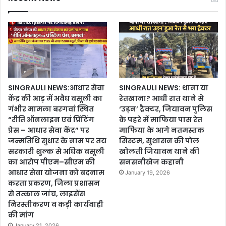
SINGRAULI NEWS:आधार सेवा
SINGRAULI NEWS: थाना या
केंद्र की आड़ में अवैध वसूली का
रेतखाना? आधी रात थाने से
गंभीर मामला बरगवां स्थित
‘उड़न’ ट्रैक्टर, जियावन पुलिस
“रीति ऑनलाइन एवं प्रिंटिंग
के पहरे में माफिया पास रेत
प्रेस – आधार सेवा केंद्र” पर
माफिया के आगे नतमस्तक
जन्मतिथि सुधार के नाम पर तय
सिस्टम, सुशासन की पोल
सरकारी शुल्क से अधिक वसूली
खोलती जियावन थाने की
का आरोप पीएम–सीएम की
सनसनीखेज कहानी
आधार सेवा योजना को बदनाम
January 19, 2026
करता प्रकरण, जिला प्रशासन
से तत्काल जांच, लाइसेंस
निरस्तीकरण व कड़ी कार्यवाही
की मांग
January 21, 2026