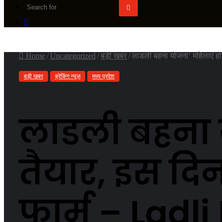
Search
Random
for
Article
Home
/
Uncategorized
/
बड़ी खबर
/
लाडली बहना योजना’ महिलाएं हो ज
बड़ी खबर
ब्रेकिंग न्यूज़
मध्य प्रदेश
लाडली बहना य
तैयार, इस दि
फार्म – Ladl