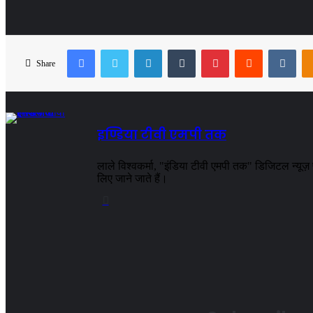
Facebook
Twitter
LinkedIn
Tumblr
Pinterest
Reddit
VKo
Share
इण्डिया टीवी एमपी तक
लाले विश्वकर्मा, "इंडिया टीवी एमपी तक" डिजिटल न्यूज़ पो
लिए जाने जाते हैं।
Website