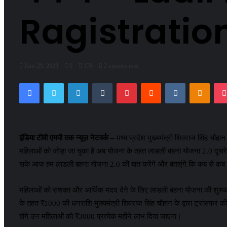
Ragistration-
June 29, 2023
0
176
2 minutes read
Facebook
Twitter
LinkedIn
Tumblr
Pinterest
Reddit
VKontakte
Odnok
इंडिया टीवी एमपी तक न्यूज़ नेटवर्क –
मध्य प्रदेश मुख्यमंत्री शिवराज सिंह चौह
महिलाओं को जोड़ा जा चुका है अब योजना के तहत लाडली बहना योजना 2.0 दूसरे च
सके आज हम लाडली बहना योजना 2.0 की बात करेंगे और बताएंगे कि कब से कब तक
महिलाओं को सशक्त और आर्थिक मदद देने के लिए लाडली बहना योजना की शुरुआत 
के तहत ₹1000 की धनराशि मुख्यमंत्री शिवराज सिंह चौहान के द्वारा ट्रांसफर क
होंगे उन महिलाओं को ₹3000 प्रत्येक महीने लाभ दिया जाएगा।