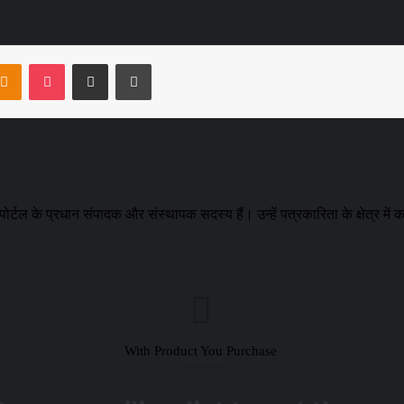
ntakte
Odnoklassniki
Pocket
Share via Email
Print
र्टल के प्रधान संपादक और संस्थापक सदस्य हैं। उन्हें पत्रकारिता के क्षेत्र में क
With Product You Purchase