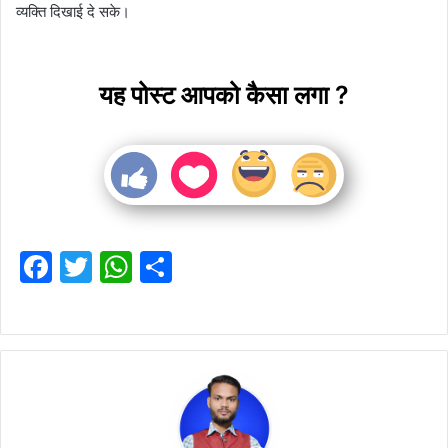
व्यक्ति दिखाई दे सके।
यह पोस्ट आपको कैसा लगा ?
F
T
W
S
a
w
h
h
c
itt
at
ar
e
er
s
e
b
A
o
p