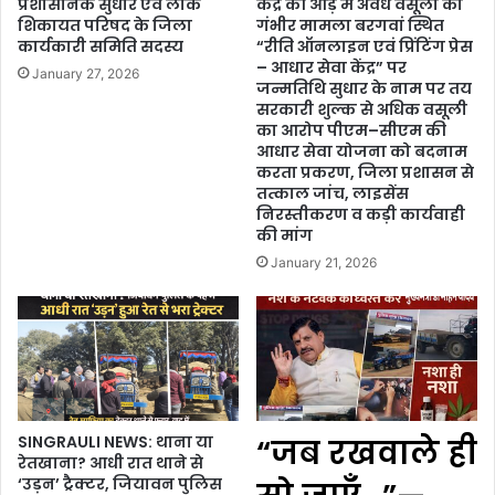
प्रशासनिक सुधार एवं लोक
केंद्र की आड़ में अवैध वसूली का
शिकायत परिषद के जिला
गंभीर मामला बरगवां स्थित
कार्यकारी समिति सदस्य
“रीति ऑनलाइन एवं प्रिंटिंग प्रेस
– आधार सेवा केंद्र” पर
January 27, 2026
जन्मतिथि सुधार के नाम पर तय
सरकारी शुल्क से अधिक वसूली
का आरोप पीएम–सीएम की
आधार सेवा योजना को बदनाम
करता प्रकरण, जिला प्रशासन से
तत्काल जांच, लाइसेंस
निरस्तीकरण व कड़ी कार्यवाही
की मांग
January 21, 2026
SINGRAULI NEWS: थाना या
“जब रखवाले ही
रेतखाना? आधी रात थाने से
‘उड़न’ ट्रैक्टर, जियावन पुलिस