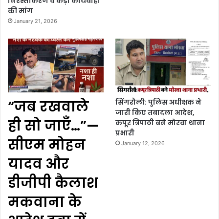
निरस्तीकरण व कड़ी कार्यवाही
की मांग
January 21, 2026
“जब रखवाले
सिंगरौली: पुलिस अधीक्षक ने
जारी किए तबादला आदेश,
ही सो जाएँ…”—
कपूर त्रिपाठी बने मोरवा थाना
प्रभारी
सीएम मोहन
January 12, 2026
यादव और
डीजीपी कैलाश
मकवाना के