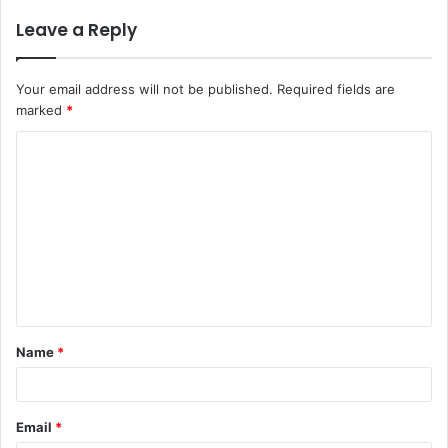
Leave a Reply
Your email address will not be published.
Required fields are
marked
*
C
o
m
m
e
n
t
Name
*
*
Email
*