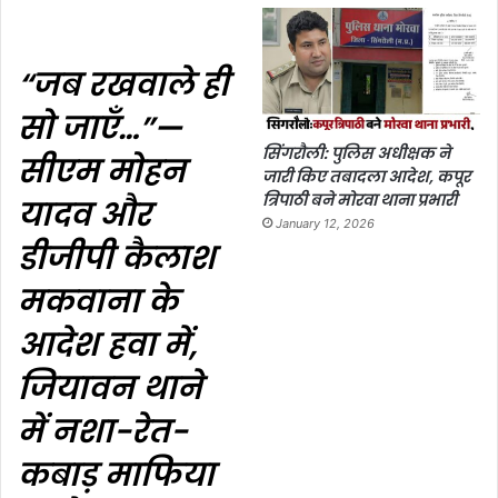
“जब रखवाले ही
सो जाएँ…”—
सिंगरौली: पुलिस अधीक्षक ने
सीएम मोहन
जारी किए तबादला आदेश, कपूर
त्रिपाठी बने मोरवा थाना प्रभारी
यादव और
January 12, 2026
डीजीपी कैलाश
मकवाना के
आदेश हवा में,
जियावन थाने
में नशा-रेत-
कबाड़ माफिया