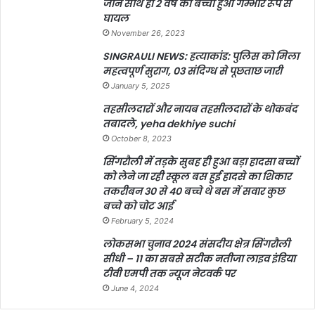
जान साथ ही 2 वर्ष का बच्चा हुआ गम्भीर रूप से
घायल
November 26, 2023
SINGRAULI NEWS: हत्याकांड: पुलिस को मिला
महत्वपूर्ण सुराग, 03 संदिग्ध से पूछताछ जारी
January 5, 2025
तहसीलदारों और नायब तहसीलदारों के थोकबंद
तबादले, yeha dekhiye suchi
October 8, 2023
सिंगरौली में तड़के सुबह ही हुआ बड़ा हादसा बच्चों
को लेने जा रही स्कूल बस हुई हादसे का शिकार
तकरीबन 30 से 40 बच्चे थे बस में सवार कुछ
बच्चे को चोट आई
February 5, 2024
लोकसभा चुनाव 2024 संसदीय क्षेत्र सिंगरौली
सीधी – 11 का सबसे सटीक नतीजा लाइव इंडिया
टीवी एमपी तक न्यूज नेटवर्क पर
June 4, 2024