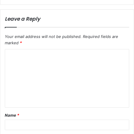
Leave a Reply
Your email address will not be published.
Required fields are
marked
*
C
o
m
m
e
n
t
Name
*
*