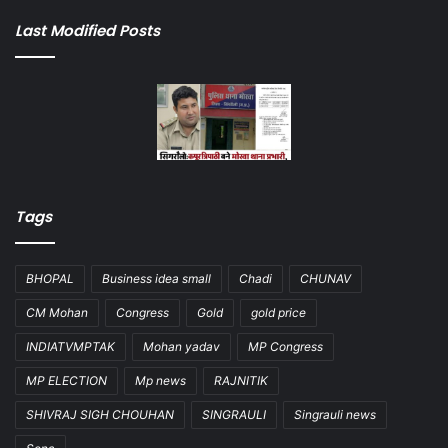
Last Modified Posts
Tags
BHOPAL
Business idea small
Chadi
CHUNAV
CM Mohan
Congress
Gold
gold price
INDIATVMPTAK
Mohan yadav
MP Congress
MP ELECTION
Mp news
RAJNITIK
SHIVRAJ SIGH CHOUHAN
SINGRAULI
Singrauli news