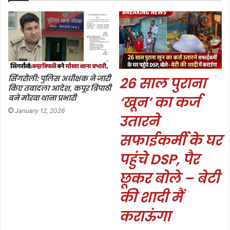
सिंगरौली: पुलिस अधीक्षक ने जारी
26 साल पुराना
किए तबादला आदेश, कपूर त्रिपाठी
बने मोरवा थाना प्रभारी
‘खून’ का कर्ज
January 12, 2026
उतारने
सफाईकर्मी के घर
पहुंचे DSP, पैर
छूकर बोले – बेटी
की शादी मैं
कराऊंगा