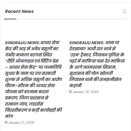
Recent News
SINGRAULI NEWS:आधार सेवा
SINGRAULI NEWS: थाना या
केंद्र की आड़ में अवैध वसूली का
रेतखाना? आधी रात थाने से
गंभीर मामला बरगवां स्थित
‘उड़न’ ट्रैक्टर, जियावन पुलिस के
“रीति ऑनलाइन एवं प्रिंटिंग प्रेस
पहरे में माफिया पास रेत माफिया
– आधार सेवा केंद्र” पर जन्मतिथि
के आगे नतमस्तक सिस्टम,
सुधार के नाम पर तय सरकारी
सुशासन की पोल खोलती
शुल्क से अधिक वसूली का आरोप
जियावन थाने की सनसनीखेज
पीएम–सीएम की आधार सेवा
कहानी
योजना को बदनाम करता
January 19, 2026
प्रकरण, जिला प्रशासन से
तत्काल जांच, लाइसेंस
निरस्तीकरण व कड़ी कार्यवाही की
मांग
January 21, 2026