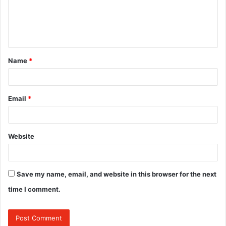
m
e
n
t
Name
*
*
Email
*
Website
Save my name, email, and website in this browser for the next
time I comment.