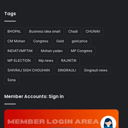
Tags
BHOPAL
Business idea small
Chadi
CHUNAV
CM Mohan
Congress
Gold
gold price
INDIATVMPTAK
Mohan yadav
MP Congress
MP ELECTION
Mp news
RAJNITIK
SHIVRAJ SIGH CHOUHAN
SINGRAULI
Singrauli news
Sona
Member Accounts: Sign in