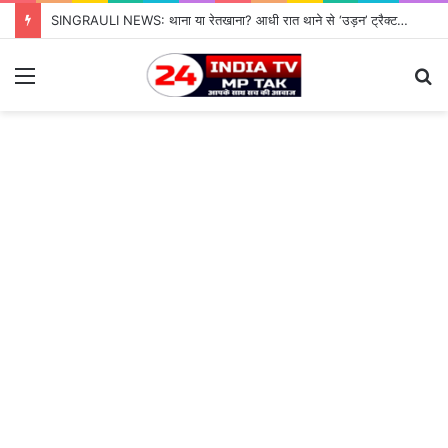
SINGRAULI NEWS: थाना या रेतखाना? आधी रात थाने से ‘उड़न’ ट्रैक्टर, जियावन पुलिस के पहरे में माफिया पास रेत माफिया के आगे नतमस्तक सिस्टम, सुशासन की पोल खोलती जियावन थाने की सनसनीखेज कहानी
Menu
S
fo