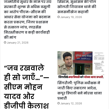
जन्मतिथि सुधार के नाम पर तय
सिस्टम, सुशासन की पोल
सरकारी शुल्क से अधिक वसूली
खोलती जियावन थाने की
का आरोप पीएम–सीएम की
सनसनीखेज कहानी
आधार सेवा योजना को बदनाम
January 19, 2026
करता प्रकरण, जिला प्रशासन
से तत्काल जांच, लाइसेंस
निरस्तीकरण व कड़ी कार्यवाही
की मांग
January 21, 2026
“जब रखवाले
ही सो जाएँ…”—
सिंगरौली: पुलिस अधीक्षक ने
सीएम मोहन
जारी किए तबादला आदेश,
कपूर त्रिपाठी बने मोरवा थाना
यादव और
प्रभारी
डीजीपी कैलाश
January 12, 2026